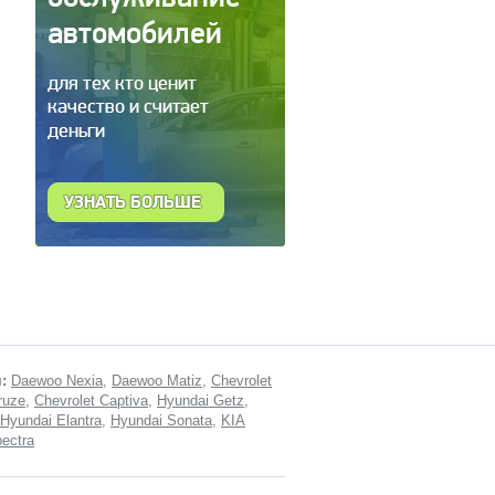
:
Daewoo Nexia
,
Daewoo Matiz
,
Chevrolet
ruze
,
Chevrolet Captiva
,
Hyundai Getz
,
Hyundai Elantra
,
Hyundai Sonata
,
KIA
ectra