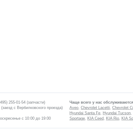
(495) 255-01-54
(запчасти)
Чаще всего у нас обслуживаются
1 (заезд с Вербилковского проезда)
Aveo
,
Chevrolet Lacetti
,
Chevrolet C
Hyundai Santa Fe
,
Hyundai Tucson
,
воскресенье с 10:00 до 19:00
Sportage
,
KIA Ceed
,
KIA Rio
,
KIA Sp